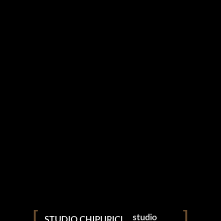
amintiri
povești
studio
STUDIO CHIPURICI